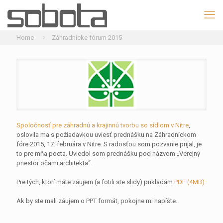
Home
Záhradnícke fórum 2015
Spoločnosť pre záhradnú a krajinnú tvorbu so sídlom v Nitre
,
oslovila ma s požiadavkou uviesť prednášku na Záhradníckom
fóre 2015, 17. februára v Nitre. S radosťou som pozvanie prijal, je
to pre mňa pocta. Uviedol som prednášku pod názvom „Verejný
priestor očami architekta“.
Pre tých, ktorí máte záujem (a fotili ste slidy) prikladám
PDF (4MB)
Ak by ste mali záujem o PPT formát, pokojne mi napíšte.