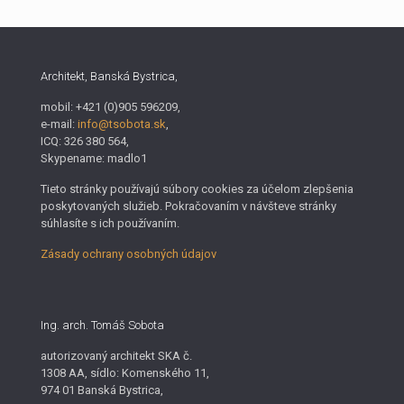
Architekt, Banská Bystrica,
mobil: +421 (0)905 596209,
e-mail:
info@tsobota.sk
,
ICQ: 326 380 564,
Skypename: madlo1
Tieto stránky používajú súbory cookies za účelom zlepšenia
poskytovaných služieb. Pokračovaním v návšteve stránky
súhlasíte s ich používaním.
Zásady ochrany osobných údajov
Ing. arch. Tomáš Sobota
autorizovaný architekt SKA č.
1308 AA, sídlo: Komenského 11,
974 01 Banská Bystrica,