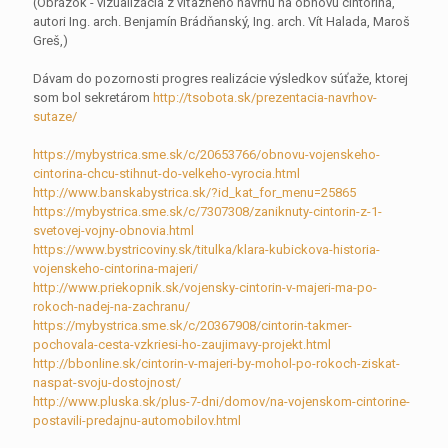
(Obrázok - vizualizácia z víťazného návrhu na obnovu cintorína,
autori Ing. arch. Benjamín Brádňanský, Ing. arch. Vít Halada, Maroš
Greš,)
Dávam do pozornosti progres realizácie výsledkov súťaže, ktorej
som bol sekretárom
http://tsobota.sk/prezentacia-navrhov-
sutaze/
https://mybystrica.sme.sk/c/20653766/obnovu-vojenskeho-
cintorina-chcu-stihnut-do-velkeho-vyrocia.html
http://www.banskabystrica.sk/?id_kat_for_menu=25865
https://mybystrica.sme.sk/c/7307308/zaniknuty-cintorin-z-1-
svetovej-vojny-obnovia.html
https://www.bystricoviny.sk/titulka/klara-kubickova-historia-
vojenskeho-cintorina-majeri/
http://www.priekopnik.sk/vojensky-cintorin-v-majeri-ma-po-
rokoch-nadej-na-zachranu/
https://mybystrica.sme.sk/c/20367908/cintorin-takmer-
pochovala-cesta-vzkriesi-ho-zaujimavy-projekt.html
http://bbonline.sk/cintorin-v-majeri-by-mohol-po-rokoch-ziskat-
naspat-svoju-dostojnost/
http://www.pluska.sk/plus-7-dni/domov/na-vojenskom-cintorine-
postavili-predajnu-automobilov.html