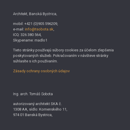
Architekt, Banská Bystrica,
mobil: +421 (0)905 596209,
e-mail:
info@tsobota.sk
,
ICQ: 326 380 564,
Skypename: madlo1
Tieto stránky používajú súbory cookies za účelom zlepšenia
poskytovaných služieb. Pokračovaním v návšteve stránky
súhlasíte s ich používaním.
Zásady ochrany osobných údajov
Ing. arch. Tomáš Sobota
autorizovaný architekt SKA č.
1308 AA, sídlo: Komenského 11,
974 01 Banská Bystrica,