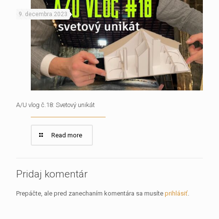
9. decembra 2023
A/U vlog č.18: Svetový unikát
Read more
Pridaj komentár
Prepáčte, ale pred zanechaním komentára sa musíte
prihlásiť
.