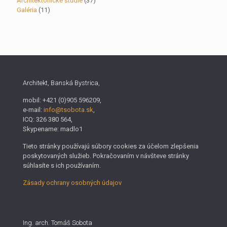
Architektonické štúdie
(37)
Galéria
(11)
Architekt, Banská Bystrica,
mobil: +421 (0)905 596209,
e-mail:
info@tsobota.sk
,
ICQ: 326 380 564,
Skypename: madlo1
Tieto stránky používajú súbory cookies za účelom zlepšenia
poskytovaných služieb. Pokračovaním v návšteve stránky
súhlasíte s ich používaním.
Zásady ochrany osobných údajov
Ing. arch. Tomáš Sobota