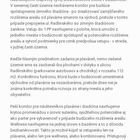
V severnej časti územia nechávame koridor pre budúce
sprístupnenie zimného štadióna - po zrealizovaní zamýšľaného
rozšírenia areálu od plavárne smerom na východ, pretože v tomto
prípade prepojenie ul. Radlinského so zimným štadiónom
zanikne. Vstup do 1.PP navrhujeme v polohe, ktorá umožní z
jedného miesta v budúcnosti sprístupniť aj potenciálne rozšírenie
areálu a vytvorí podmienky pre vznik predpoliua vstupu - v strede,
v južnej časti územia.
Keďže hlavným predmetom zadania je plaváreň, mimo riešené
územie sme sa zaoberali iba plochami v dotyku s ulicou
Radlinského (parkovanie autobusov a chodníky) v rozsahu 112
m2. Konkrétnou funkciou, ktorá bude v budúcnosti umiestnená
východne od plavárne sa nezaoberáme, pretože dnes nie je
známa konkrétna potreba rozvoja zo strany mesta a jeho
obyvateľov.
Peší koridor pre návštevníkov plavárne i štadióna navrhujeme
krytou promenádou v úrovni suterénu, využiteľnou potenciálne aj
ako parter pre vybavenosť v prípade budúceho rozšírenia areálu.
Wellness navrhujeme na jednej úrovni s bazénmi a to z dôvodu
bezbariérovosti. Takto je možné kúpiť si vstupenku len na
plávanie, alebo len pre wellness, alebo kombinovanú. Prístupový