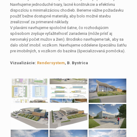
Navrhujeme jednoduché tvary, lacné konštrukcie a efektívnu
dispozíciu s minimalizáciou chodieb. Berieme vážne požiadavku
použiť bežne dostupné materiály, aby bolo možné stavbu
zrealizovať za primerané náklady.
V plavárni navrhujeme spoločné šatne, čo rozhodujúcim
spôsobom zvyšuje vyťažiteľnosť zariadenia (môže prísť aj
nerovnaký počet mužov a žien). Brodisko navrhujeme tak, aby sa
dalo obísť imobil. vozíkom. Navrhujeme oddelene špeciálnu šatňu
pre imobilných, s vozíkom do bazéna (špecializovaná pomôcka).
Vizualizácie:
Rendersystem
, B. Bystrica