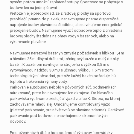
systém potom umožní zaplatené vstupy. Športovec sa pohybuje v
budove len na jednej úrovni.
Pretože nie je predpoklad, že z ľadovej plochy sa športovci
preoblečú priamo do plaviek, nenavrhujeme priame dispozičné
napojenie budov plavárne a štadióna, ale navrhujeme energetické
prepojenie budov. Navrhujeme využiť odpadové teplo z chladenia
ľadovej plochy štadióna na ohrev vody v bazénoch, alebo na
vykurovanie plavárne.
Navrhujeme nerezové bazény v zmysle požiadaviek s hĺbkou 1,4 m
a šiestimi 25 m dlhými dráhami, tréningový bazén a malý detský
bazén. K bazénom navrhujeme strojovňu s výškou 3,5 m s
vyrovnávacou nádržou 30 m3 s účinnou výškou 1,5 m s tromi
technologickými obvodmi, pretože každý bazén požaduje inú
teplotu a frekvenciu výmeny vody.
Parkovanie autobusov nebolo v pôvodných súť. podmienkach
nárokované, preto ho navrhujeme len okrajovo. Do hlavného
parkoviska využívame existujúci vjazd z ulice K. Sidora, na ktorej
zachovávame mladú alej. Umožňujeme kontrolovaný vjazd
(platené parkovanie, pre návštevníkov plavárne zdarma). Garážové
parkovanie pod budovou nenavrhujeme z ekonomických
dôvodov.
Predložený návrh dbá o hospodárnosť výstavby i prevádzky.