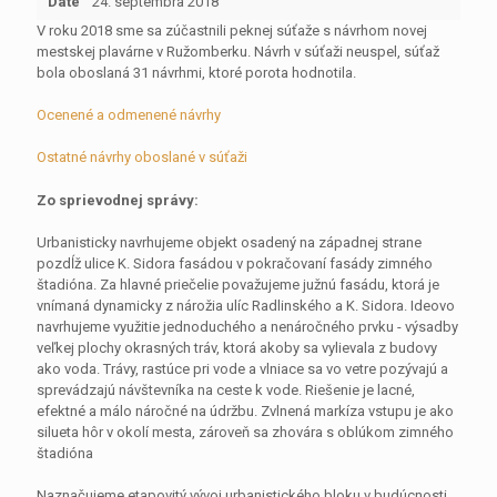
Date
24. septembra 2018
V roku 2018 sme sa zúčastnili peknej súťaže s návrhom novej
mestskej plavárne v Ružomberku. Návrh v súťaži neuspel, súťaž
bola oboslaná 31 návrhmi, ktoré porota hodnotila.
Ocenené a odmenené návrhy
Ostatné návrhy oboslané v súťaži
Zo sprievodnej správy:
Urbanisticky navrhujeme objekt osadený na západnej strane
pozdĺž ulice K. Sidora fasádou v pokračovaní fasády zimného
štadióna. Za hlavné priečelie považujeme južnú fasádu, ktorá je
vnímaná dynamicky z nárožia ulíc Radlinského a K. Sidora. Ideovo
navrhujeme využitie jednoduchého a nenáročného prvku - výsadby
veľkej plochy okrasných tráv, ktorá akoby sa vylievala z budovy
ako voda. Trávy, rastúce pri vode a vlniace sa vo vetre pozývajú a
sprevádzajú návštevníka na ceste k vode. Riešenie je lacné,
efektné a málo náročné na údržbu. Zvlnená markíza vstupu je ako
silueta hôr v okolí mesta, zároveň sa zhovára s oblúkom zimného
štadióna
Naznačujeme etapovitý vývoj urbanistického bloku v budúcnosti.