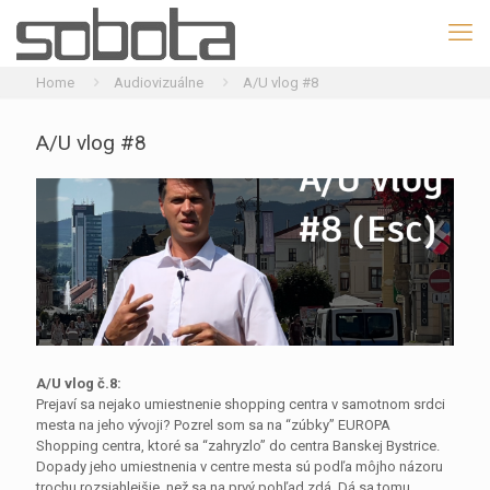
Home
Audiovizuálne
A/U vlog #8
A/U vlog #8
A/U vlog č.8:
Prejaví sa nejako umiestnenie shopping centra v samotnom srdci
mesta na jeho vývoji? Pozrel som sa na “zúbky” EUROPA
Shopping centra, ktoré sa “zahryzlo” do centra Banskej Bystrice.
Dopady jeho umiestnenia v centre mesta sú podľa môjho názoru
trochu rozsiahlejšie, než sa na prvý pohľad zdá. Dá sa tomu