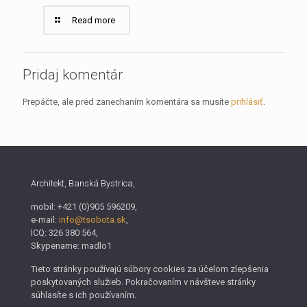
Read more
Pridaj komentár
Prepáčte, ale pred zanechaním komentára sa musíte
prihlásiť
.
Architekt, Banská Bystrica,
mobil: +421 (0)905 596209,
e-mail:
info@tsobota.sk
,
ICQ: 326 380 564,
Skypename: madlo1
Tieto stránky používajú súbory cookies za účelom zlepšenia
poskytovaných služieb. Pokračovaním v návšteve stránky
súhlasíte s ich používaním.