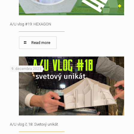
A/U vlog #19: HEXAGON
Read more
9. decembra 2023
A/U vlog č.18: Svetový unikát