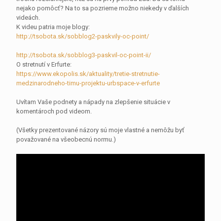
nejako pomôcť? Na to sa pozrieme možno niekedy v ďalších
videách.
K videu patria moje blogy:
http://tsobota.sk/sobblog2-paskvily-oc-point/
http://tsobota.sk/sobblog3-paskvil-oc-point-ii/
O stretnutí v Erfurte:
https://www.ekopolis.sk/aktuality/tretie-stretnutie-
medzinarodneho-timu-projektu-urbspace-v-erfurte
Uvítam Vaše podnety a nápady na zlepšenie situácie v
komentároch pod videom.
(Všetky prezentované názory sú moje vlastné a nemôžu byť
považované na všeobecnú normu.)