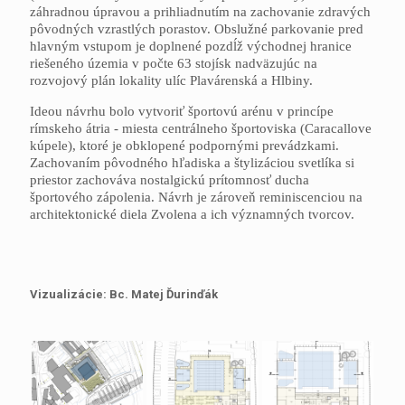
záhradnou úpravou a prihliadnutím na zachovanie zdravých
pôvodných vzrastlých porastov. Obslužné parkovanie pred
hlavným vstupom je doplnené pozdĺž východnej hranice
riešeného územia v počte 63 stojísk nadväzujúc na
rozvojový plán lokality ulíc Plavárenská a Hlbiny.
Ideou návrhu bolo vytvoriť športovú arénu v princípe
rímskeho átria - miesta centrálneho športoviska (Caracallove
kúpele), ktoré je obklopené podpornými prevádzkami.
Zachovaním pôvodného hľadiska a štylizáciou svetlíka si
priestor zachováva nostalgickú prítomnosť ducha
športového zápolenia. Návrh je zároveň reminiscenciou na
architektonické diela Zvolena a ich významných tvorcov.
Vizualizácie: Bc. Matej Ďurinďák