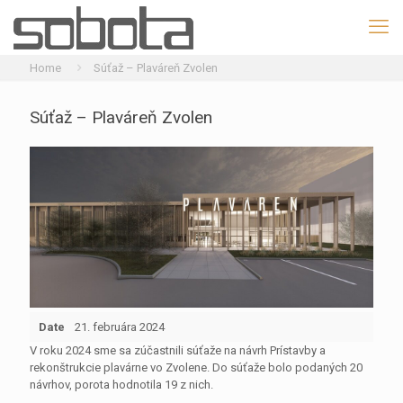
Home
Súťaž – Plaváreň Zvolen
Súťaž – Plaváreň Zvolen
Date
21. februára 2024
V roku 2024 sme sa zúčastnili súťaže na návrh Prístavby a
rekonštrukcie plavárne vo Zvolene. Do súťaže bolo podaných 20
návrhov, porota hodnotila 19 z nich.