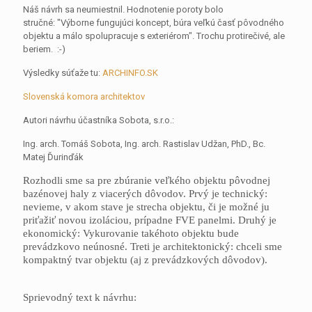
Náš návrh sa neumiestnil. Hodnotenie poroty bolo
stručné:
"Výborne fungujúci koncept, búra veľkú časť pôvodného
objektu a málo spolupracuje s exteriérom". Trochu protirečivé, ale
beriem. :-)
Výsledky súťaže tu:
ARCHINFO.SK
Slovenská komora architektov
Autori návrhu účastníka Sobota, s.r.o.:
Ing. arch. Tomáš Sobota, Ing. arch. Rastislav Udžan, PhD., Bc.
Matej Ďurinďák
Rozhodli sme sa pre zbúranie veľkého objektu pôvodnej
bazénovej haly z viacerých dôvodov. Prvý je technický:
nevieme, v akom stave je strecha objektu, či je možné ju
priťažiť novou izoláciou, prípadne FVE panelmi. Druhý je
ekonomický: Vykurovanie takéhoto objektu bude
prevádzkovo neúnosné. Treti je architektonický: chceli sme
kompaktný tvar objektu (aj z prevádzkových dôvodov).
Sprievodný text k návrhu: