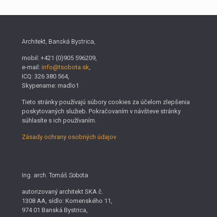
Architekt, Banská Bystrica,
mobil: +421 (0)905 596209,
e-mail:
info@tsobota.sk
,
ICQ: 326 380 564,
Skypename: madlo1
Tieto stránky používajú súbory cookies za účelom zlepšenia
poskytovaných služieb. Pokračovaním v návšteve stránky
súhlasíte s ich používaním.
Zásady ochrany osobných údajov
Ing. arch. Tomáš Sobota
autorizovaný architekt SKA č.
1308 AA, sídlo: Komenského 11,
974 01 Banská Bystrica,