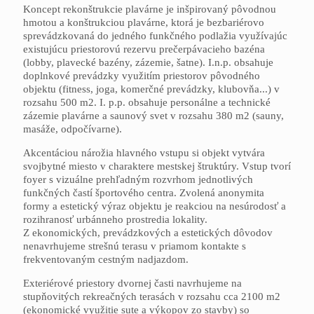
Koncept rekonštrukcie plavárne je inšpirovaný pôvodnou
hmotou a konštrukciou plavárne, ktorá je bezbariérovo
sprevádzkovaná do jedného funkčného podlažia využívajúc
existujúcu priestorovú rezervu prečerpávacieho bazéna
(lobby, plavecké bazény, zázemie, šatne). I.n.p. obsahuje
doplnkové prevádzky využitím priestorov pôvodného
objektu (fitness, joga, komerčné prevádzky, klubovňa...) v
rozsahu 500 m2. I. p.p. obsahuje personálne a technické
zázemie plavárne a saunový svet v rozsahu 380 m2 (sauny,
masáže, odpočívarne).
Akcentáciou nárožia hlavného vstupu si objekt vytvára
svojbytné miesto v charaktere mestskej štruktúry. Vstup tvorí
foyer s vizuálne prehľadným rozvrhom jednotlivých
funkčných častí športového centra. Zvolená anonymita
formy a estetický výraz objektu je reakciou na nesúrodosť a
rozihranosť urbánneho prostredia lokality.
Z ekonomických, prevádzkových a estetických dôvodov
nenavrhujeme strešnú terasu v priamom kontakte s
frekventovaným cestným nadjazdom.
Exteriérové priestory dvornej časti navrhujeme na
stupňovitých rekreačných terasách v rozsahu cca 2100 m2
(ekonomické využitie sute a výkopov zo stavby) so