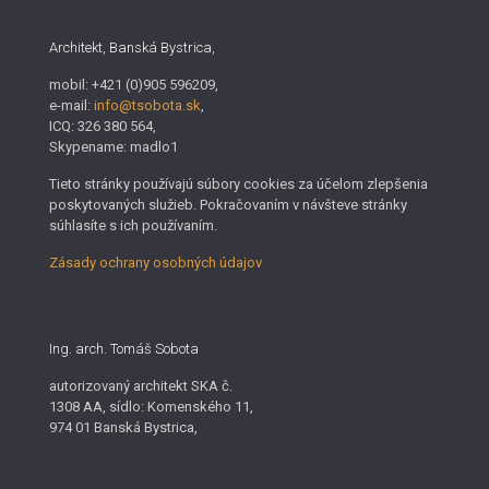
Architekt, Banská Bystrica,
mobil: +421 (0)905 596209,
e-mail:
info@tsobota.sk
,
ICQ: 326 380 564,
Skypename: madlo1
Tieto stránky používajú súbory cookies za účelom zlepšenia
poskytovaných služieb. Pokračovaním v návšteve stránky
súhlasíte s ich používaním.
Zásady ochrany osobných údajov
Ing. arch. Tomáš Sobota
autorizovaný architekt SKA č.
1308 AA, sídlo: Komenského 11,
974 01 Banská Bystrica,