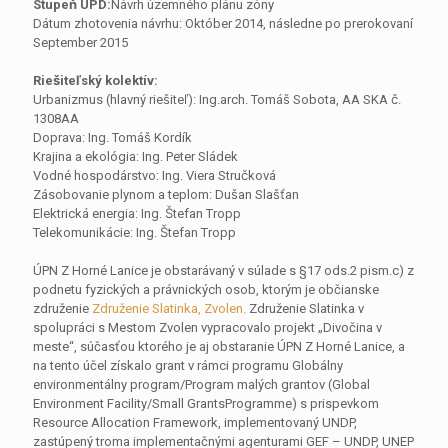
Stupeň ÚPD:
Návrh územného plánu zóny
Dátum zhotovenia návrhu: Október 2014, následne po prerokovaní
September 2015
Riešiteľský kolektív:
Urbanizmus (hlavný riešiteľ): Ing.arch. Tomáš Sobota, AA SKA č.
1308AA
Doprava: Ing. Tomáš Kordík
Krajina a ekológia: Ing. Peter Sládek
Vodné hospodárstvo: Ing. Viera Stručková
Zásobovanie plynom a teplom: Dušan Slašťan
Elektrická energia: Ing. Štefan Tropp
Telekomunikácie: Ing. Štefan Tropp
ÚPN Z Horné Lanice je obstarávaný v súlade s §17 ods.2 pism.c) z
podnetu fyzických a právnických osob, ktorým je občianske
združenie
Združenie Slatinka, Zvolen.
Združenie Slatinka v
spolupráci s Mestom Zvolen vypracovalo projekt „Divočina v
meste“, súčasťou ktorého je aj obstaranie ÚPN Z Horné Lanice, a
na tento účel získalo grant v rámci programu Globálny
environmentálny program/Program malých grantov (Global
Environment Facility/Small GrantsProgramme) s prispevkom
Resource Allocation Framework, implementovaný UNDP,
zastúpený troma implementačnými agenturami GEF – UNDP, UNEP