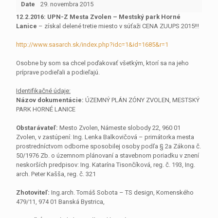
Date
29. novembra 2015
12.2.2016: UPN-Z Mesta Zvolen – Mestský park Horné
Lanice
– získal delené tretie miesto v súťaži CENA ZUUPS 2015!!!
http://www.sasarch.sk/index.php?idc=1&id=1685&r=1
Osobne by som sa chcel poďakovať všetkým, ktorí sa na jeho
príprave podieľali a podieľajú.
Identifikačné údaje:
Názov dokumentácie:
ÚZEMNÝ PLÁN ZÓNY ZVOLEN, MESTSKÝ
PARK HORNÉ LANICE
Obstarávateľ:
Mesto Zvolen, Námeste slobody 22, 960 01
Zvolen, v zastúpení: Ing. Lenka Balkovičová – primátorka mesta
prostredníctvom odborne sposobilej osoby podľa § 2a Zákona č.
50/1976 Zb. o územnom plánovaní a stavebnom poriadku v znení
neskorších predpisov: Ing. Katarína Tisončíková, reg. č. 193, Ing.
arch. Peter Kašša, reg. č. 321
Zhotoviteľ:
Ing.arch. Tomáš Sobota – TS design, Komenského
479/11, 974 01 Banská Bystrica,